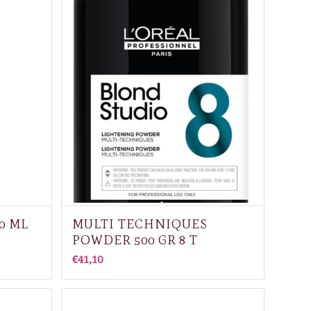
0 ML
MULTI TECHNIQUES
POWDER 500 GR 8 T
€
41,10