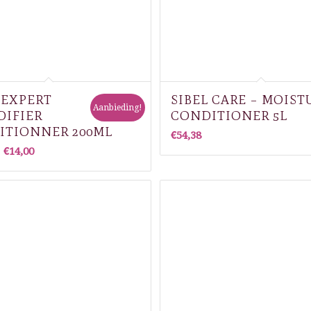
 EXPERT
SIBEL CARE – MOIST
Aanbieding!
DIFIER
CONDITIONER 5L
ITIONNER 200ML
€
54,38
orspronkelijke
Huidige
€
14,00
rijs
prijs
as:
is:
20,25.
€14,00.