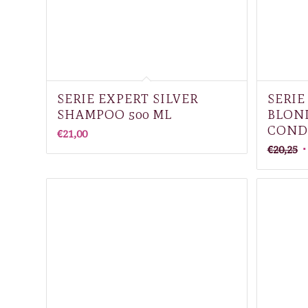
SERIE EXPERT SILVER
SERIE
SHAMPOO 500 ML
BLON
COND
€
21,00
O
€
20,25
p
w
€