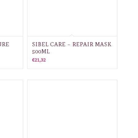
URE
SIBEL CARE – REPAIR MASK
500ML
€
21,32