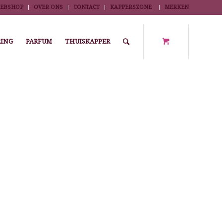
EBSHOP
OVER ONS
CONTACT
KAPPERSZONE
MERKEN
ING
PARFUM
THUISKAPPER
You are here:
Home