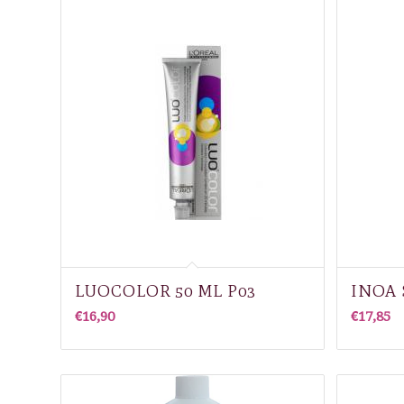
LUOCOLOR 50 ML P03
INOA 
€
16,90
€
17,85