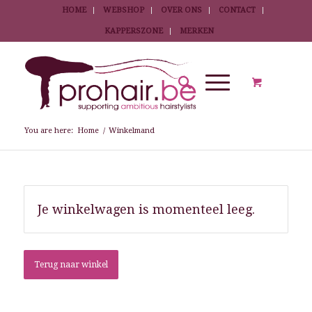
HOME
WEBSHOP
OVER ONS
CONTACT
KAPPERSZONE
MERKEN
You are here:
Home
/
Winkelmand
Je winkelwagen is momenteel leeg.
Terug naar winkel