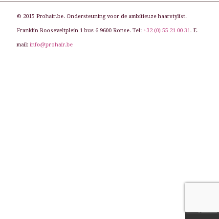
© 2015 Prohair.be. Ondersteuning voor de ambitieuze haarstylist.
Franklin Rooseveltplein 1 bus 6 9600 Ronse. Tel:
+32 (0) 55 21 00 31
. E-
mail:
info@prohair.be
site by
thinckx