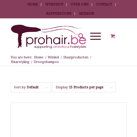
HOME
WEBSHOP
OVER ONS
CONTACT
KAPPERSZONE
MERKEN
You are here:
Home
/
Winkel
/
Haarproducten
/
Haarstyling
/
Droogshampoo
Sort by
Default
Display
15 Products per page