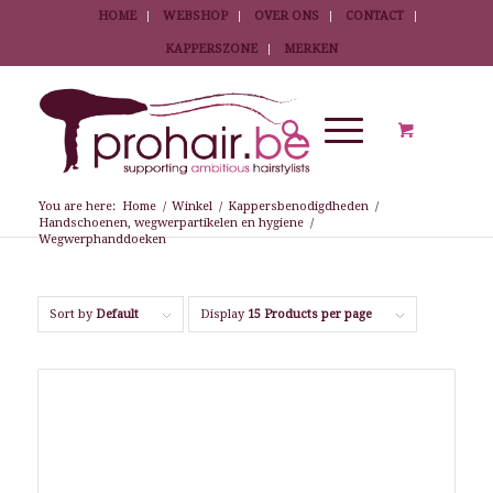
HOME
WEBSHOP
OVER ONS
CONTACT
KAPPERSZONE
MERKEN
You are here:
Home
/
Winkel
/
Kappersbenodigdheden
/
Handschoenen, wegwerpartikelen en hygiene
/
Wegwerphanddoeken
Sort by
Default
Display
15 Products per page