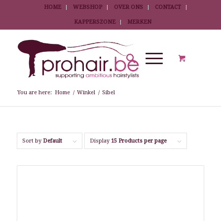
HOME
WEBSHOP
OVER ONS
CONTACT
KAPPERSZONE
MERKEN
You are here:
Home
/
Winkel
/
Sibel
Sort by
Default
Display
15 Products per page