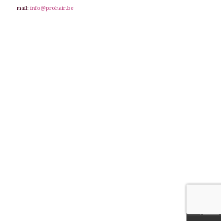
mail:
info@prohair.be
site by
thinckx