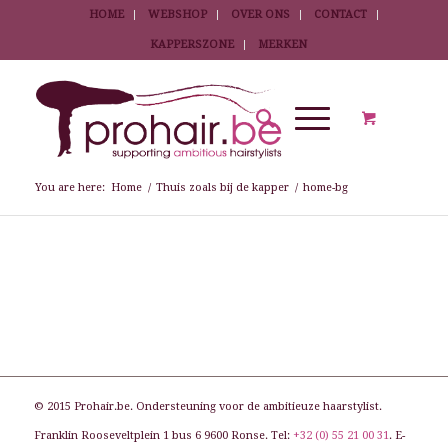
HOME
WEBSHOP
OVER ONS
CONTACT
KAPPERSZONE
MERKEN
You are here:
Home
/
Thuis zoals bij de kapper
/
home-bg
© 2015 Prohair.be. Ondersteuning voor de ambitieuze haarstylist.
Franklin Rooseveltplein 1 bus 6 9600 Ronse. Tel:
+32 (0) 55 21 00 31
. E-