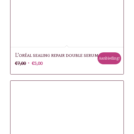
L’oréal sealing repair double serum
Aanbieding!
Oorspronkelijke
Huidige
€
7,00
€
5,00
prijs
prijs
was:
is:
€7,00.
€5,00.