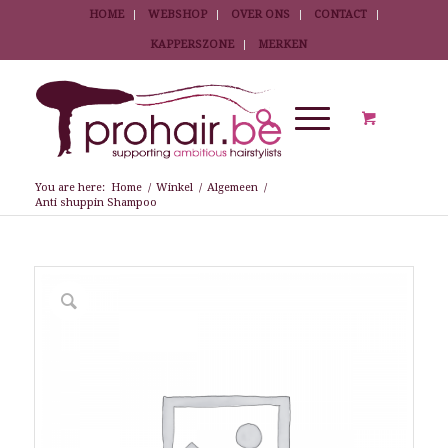
HOME
WEBSHOP
OVER ONS
CONTACT
KAPPERSZONE
MERKEN
You are here:
Home
/
Winkel
/
Algemeen
/
Anti shuppin Shampoo