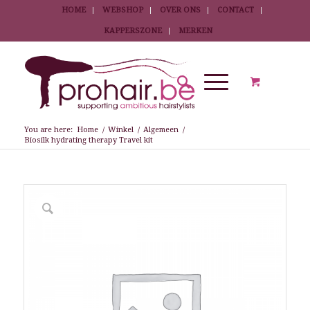
HOME
WEBSHOP
OVER ONS
CONTACT
KAPPERSZONE
MERKEN
You are here:
Home
/
Winkel
/
Algemeen
/
Biosilk hydrating therapy Travel kit