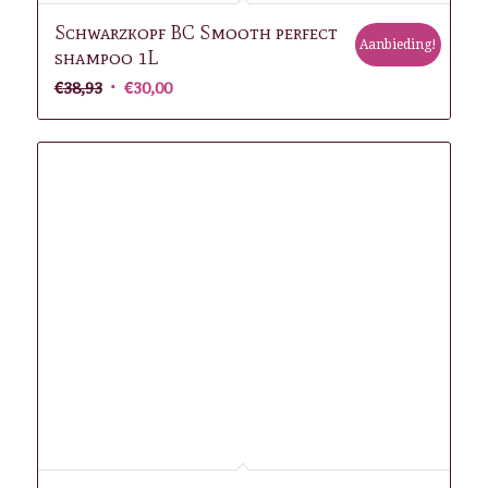
Schwarzkopf BC Smooth perfect
Aanbieding!
shampoo 1L
Oorspronkelijke
Huidige
€
38,93
€
30,00
prijs
prijs
was:
is:
€38,93.
€30,00.