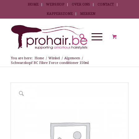
HOME
WEBSHOP
OVER ONS
CONTACT
KAPPERSZONE
MERKEN
You are here:
Home
/
Winkel
/
Algemeen
/
Schwarzkopf BC Fibre Force conditioner 150ml