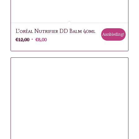
L’oréal Nutrifier DD Balm 40ml
Aanbieding!
Oorspronkelijke
Huidige
€
12,00
€
8,00
prijs
prijs
was:
is:
€12,00.
€8,00.