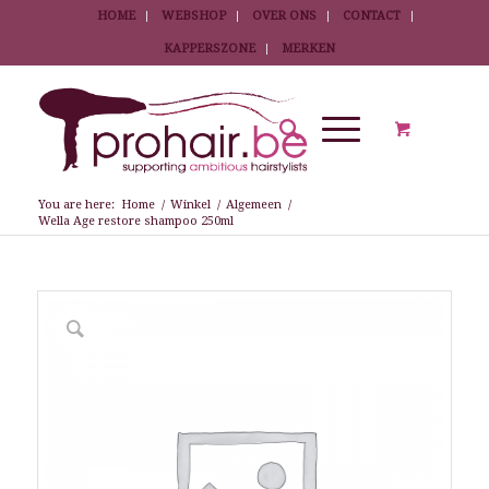
HOME
WEBSHOP
OVER ONS
CONTACT
KAPPERSZONE
MERKEN
You are here:
Home
/
Winkel
/
Algemeen
/
Wella Age restore shampoo 250ml