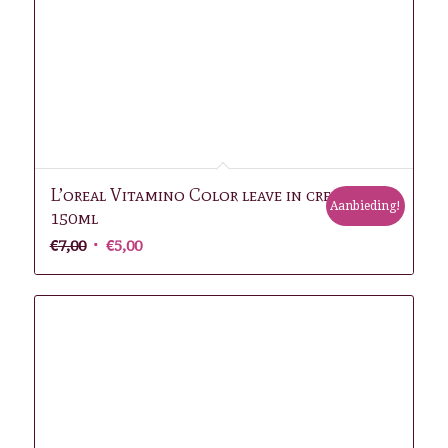
L’oreal Vitamino Color leave in cream
Aanbieding!
150ml
Oorspronkelijke
Huidige
€
7,00
€
5,00
prijs
prijs
was:
is:
€7,00.
€5,00.