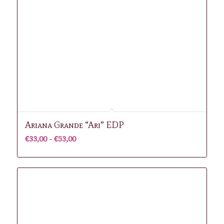
Ariana Grande “Ari” EDP
Prijsklasse:
€
33,00
-
€
53,00
€33,00
tot
€53,00