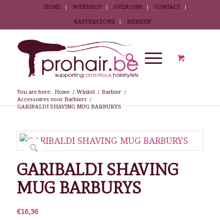
HOME
WEBSHOP
OVER ONS
CONTACT
KAPPERSZONE
MERKEN
You are here:
Home
/
Winkel
/
Barbier
/
Accessoires voor Barbiers
/
GARIBALDI SHAVING MUG BARBURYS
GARIBALDI SHAVING
MUG BARBURYS
€
16,36