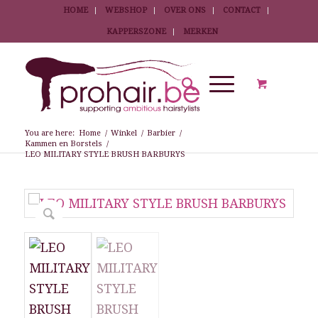
HOME
WEBSHOP
OVER ONS
CONTACT
KAPPERSZONE
MERKEN
You are here:
Home
/
Winkel
/
Barbier
/
Kammen en Borstels
/
LEO MILITARY STYLE BRUSH BARBURYS