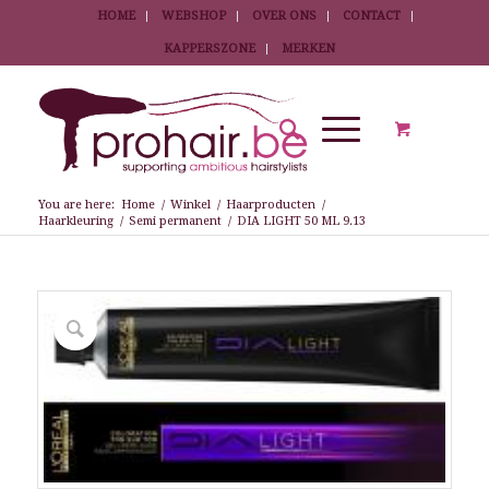
HOME
WEBSHOP
OVER ONS
CONTACT
KAPPERSZONE
MERKEN
You are here:
Home
/
Winkel
/
Haarproducten
/
Haarkleuring
/
Semi permanent
/
DIA LIGHT 50 ML 9.13