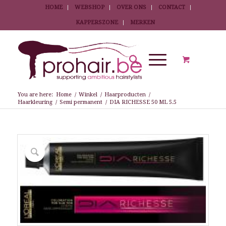
HOME
WEBSHOP
OVER ONS
CONTACT
KAPPERSZONE
MERKEN
You are here:
Home
/
Winkel
/
Haarproducten
/
Haarkleuring
/
Semi permanent
/
DIA RICHESSE 50 ML 5.5