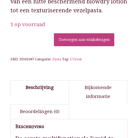
van een hitte beschermend blowdry lotion
tot een texturiserende vezelpasta.
1 op voorraad
Toevoegen aan winkelwagen
SKU:
30161047
Categorie:
Pasta
Tag:
L’Oréal
Beschrijving
Bijkomende
informatie
Beoordelingen (0)
Beschrijving