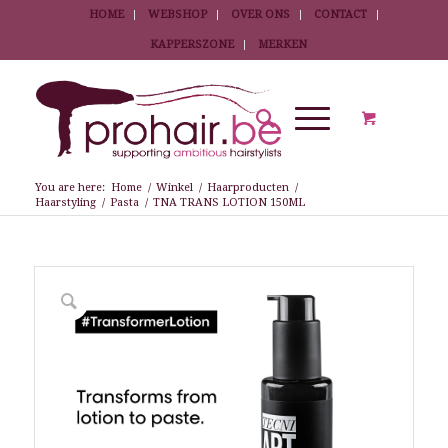
HOME
WEBSHOP
OVER ONS
CONTACT
KAPPERSZONE
MERKEN
You are here:
Home
/
Winkel
/
Haarproducten
/
Haarstyling
/
Pasta
/
TNA TRANS LOTION 150ML