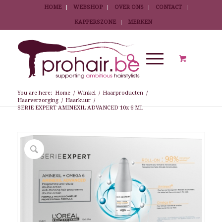
HOME
WEBSHOP
OVER ONS
CONTACT
KAPPERSZONE
MERKEN
You are here:
Home
/
Winkel
/
Haarproducten
/
Haarverzorging
/
Haarkuur
/
SERIE EXPERT AMINEXIL ADVANCED 10x 6 ML