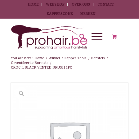
HOME
WEBSHOP
OVER ONS
CONTACT
KAPPERSZONE
MERKEN
You are here:
Home
/
Winkel
/
Kapper Tools
/
Borstels
/
Geventileerde Borstels
/
CROC L BLACK VENTED BRUSH 1PC