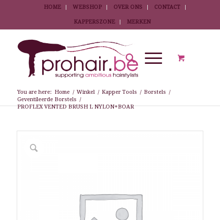
HOME
WEBSHOP
OVER ONS
CONTACT
KAPPERSZONE
MERKEN
You are here:
Home
/
Winkel
/
Kapper Tools
/
Borstels
/
Geventileerde Borstels
/
PROFLEX VENTED BRUSH L NYLON+BOAR