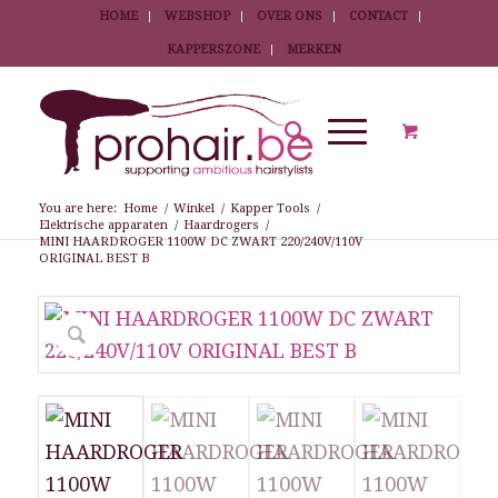
HOME
WEBSHOP
OVER ONS
CONTACT
KAPPERSZONE
MERKEN
You are here:
Home
/
Winkel
/
Kapper Tools
/
Elektrische apparaten
/
Haardrogers
/
MINI HAARDROGER 1100W DC ZWART 220/240V/110V
ORIGINAL BEST B