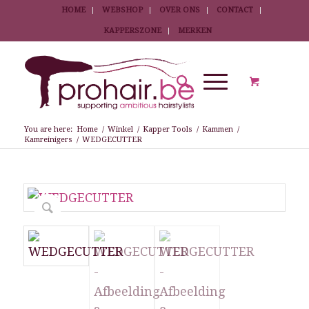
HOME
WEBSHOP
OVER ONS
CONTACT
KAPPERSZONE
MERKEN
You are here:
Home
/
Winkel
/
Kapper Tools
/
Kammen
/
Kamreinigers
/
WEDGECUTTER