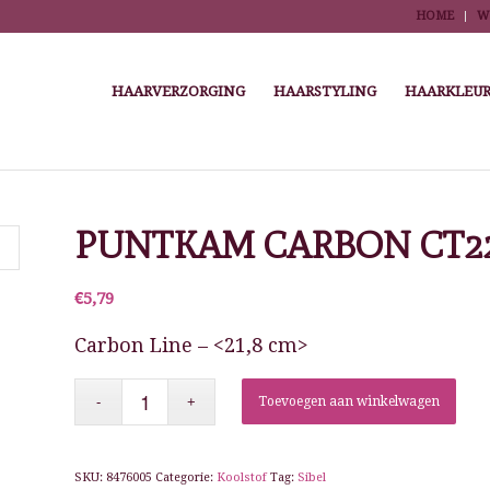
HOME
W
HAARVERZORGING
HAARSTYLING
HAARKLEUR
You are here:
Home
/
Wi
PUNTKAM CARBON CT2
€
5,79
Carbon Line – <21,8 cm>
Toevoegen aan winkelwagen
SKU:
8476005
Categorie:
Koolstof
Tag:
Sibel