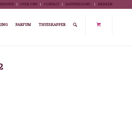
EBSHOP
OVER ONS
CONTACT
KAPPERSZONE
MERKEN
ING
PARFUM
THUISKAPPER
nkel
/
Kapper Tools
/
Kammen
/
Koolstof
/
PUNTKAM CARBON CT22
2