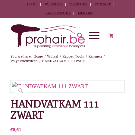
HOME
WEBSHOP
OVER ONS
CONTACT
KAPPERSZONE
MERKEN
You are here:
Home
/
Winkel
/
Kapper Tools
/
Kammen
/
Polyoxmethyleen
/
HANDVATKAM 111 ZWART
HANDVATKAM 111
ZWART
€
6,61