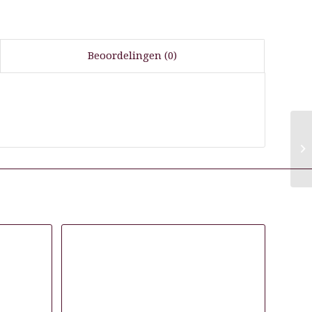
Beoordelingen (0)
)
D
C