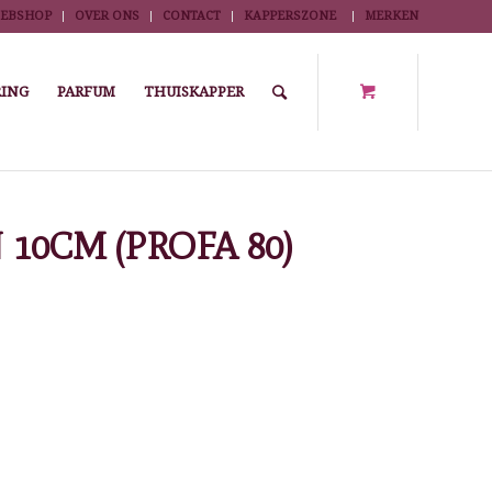
EBSHOP
OVER ONS
CONTACT
KAPPERSZONE
MERKEN
ING
PARFUM
THUISKAPPER
mmen
/
Polyoxmethyleen
/
STYLERKAM KM DELRIN 10CM (PROFA 80)
10CM (PROFA 80)