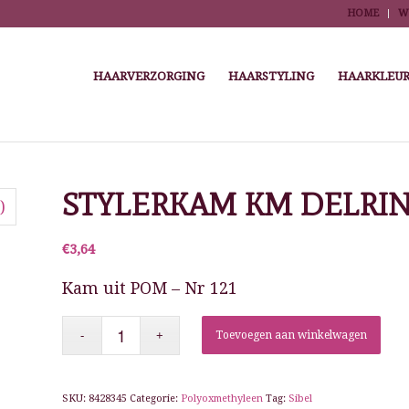
HOME
W
HAARVERZORGING
HAARSTYLING
HAARKLEUR
You are here:
Home
/
Winkel
/
Kapper Tools
/
Ka
STYLERKAM KM DELRIN 
€
3,64
Kam uit POM – Nr 121
Toevoegen aan winkelwagen
SKU:
8428345
Categorie:
Polyoxmethyleen
Tag:
Sibel