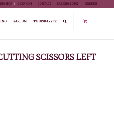
EBSHOP
OVER ONS
CONTACT
KAPPERSZONE
MERKEN
ING
PARFUM
THUISKAPPER
fileerscharen
/
CISORIA O550L OFFSET CUTTING SCISSORS LEFT 5,5″
CUTTING SCISSORS LEFT