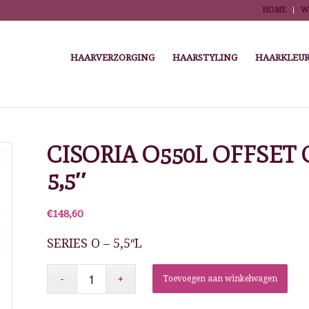
HOME
W
HAARVERZORGING
HAARSTYLING
HAARKLEUR
me
/
Winkel
/
Kapper Tools
/
Scharen, razors en scheermesjes
/
Knipscharen en e
CISORIA O550L OFFSET 
5,5″
€
148,60
SERIES O – 5,5″L
Toevoegen aan winkelwagen