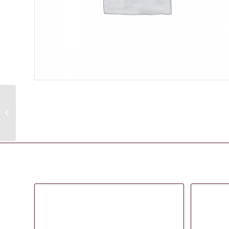
CISORIA O550 OFFSET
CUTTING SCISSORS
5,5″
Gerelateerde producten