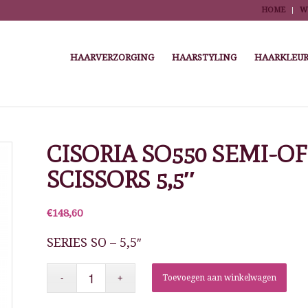
HOME
W
HAARVERZORGING
HAARSTYLING
HAARKLEUR
me
/
Winkel
/
Kapper Tools
/
Scharen, razors en scheermesjes
/
Knipscharen en e
CISORIA SO550 SEMI-O
SCISSORS 5,5″
€
148,60
SERIES SO – 5,5″
Toevoegen aan winkelwagen