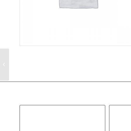
CISORIA SO500 SEMI-
OFFSET CUTTING
SCISSORS 5,0″
Gerelateerde producten