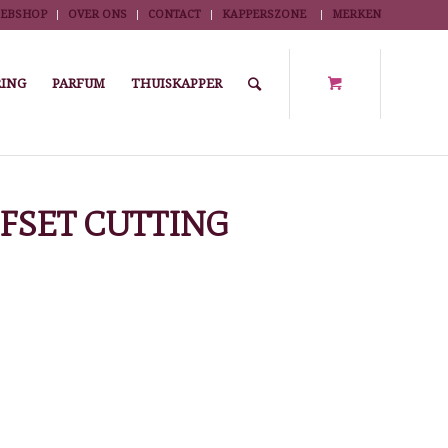
EBSHOP
OVER ONS
CONTACT
KAPPERSZONE
MERKEN
ING
PARFUM
THUISKAPPER
fileerscharen
/
CISORIA SO550 SEMI-OFFSET CUTTING SCISSORS 5,5″
FFSET CUTTING