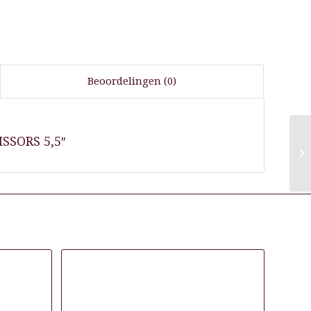
Beoordelingen (0)
SSORS 5,5″
CI
CU