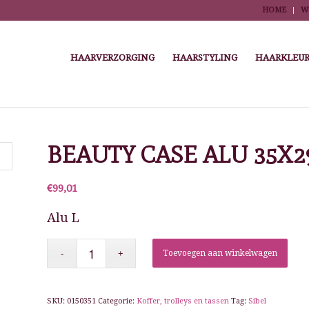
HOME
W
HAARVERZORGING
HAARSTYLING
HAARKLEUR
You are here:
Home
/
Winkel
/
Kappersbenodigdheden
/
BEAUTY CASE ALU 35X2
€
99,01
Alu L
Toevoegen aan winkelwagen
SKU:
0150351
Categorie:
Koffer, trolleys en tassen
Tag:
Sibel