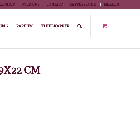
EBSHOP
OVER ONS
CONTACT
KAPPERSZONE
MERKEN
ING
PARFUM
THUISKAPPER
Bagage
/
Koffer, trolleys en tassen
/
BEAUTY CASE ALU 35X29X22 CM
9X22 CM