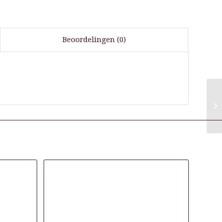
Beoordelingen (0)
B
G
42