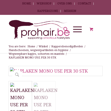
HOME
WEBSHOP
OVER ONS
CONTACT
KAPPERSZONE
MERKEN
You are here:
Home
/
Winkel
/
Kappersbenodigdheden
/
Handschoenen, wegwerpartikelen en hygiene
/
Wegwerpbare kapjes, schorten en mantels
/
KAPLAKEN MONO USE PER 30 STK