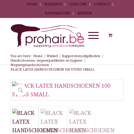
HOME
WEBSHOP
OVER ONS
CONTACT
KAPPERSZONE
MERKEN
You are here:
Home
/
Winkel
/
Kappersbenodigdheden
/
Handschoenen, wegwerpartikelen en hygiene
/
Wegwerphandschoenen
/
BLACK LATEX HANDSCHOENEN 100 STUKS SMALL