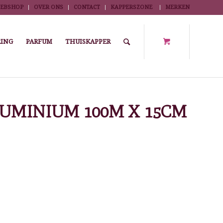
EBSHOP
OVER ONS
CONTACT
KAPPERSZONE
MERKEN
ING
PARFUM
THUISKAPPER
luminiumfolie
/
HIGH-LIGHT 12µ ROL ALUMINIUM 100M X 15CM SIBEL
LUMINIUM 100M X 15CM