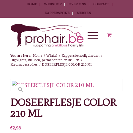
HOME
WEBSHOP
OVER ONS
CONTACT
KAPPERSZONE
MERKEN
You are here:
Home
/
Winkel
/
Kappersbenodigdheden
/
Highlights, kleuren, permanenten en krullen
/
Kleuraccessoires
/
DOSEERFLESJE COLOR 210 ML
DOSEERFLESJE COLOR
210 ML
€
2,98