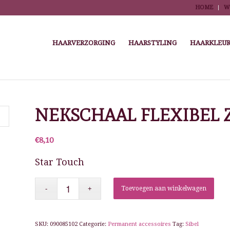
HOME
W
HAARVERZORGING
HAARSTYLING
HAARKLEUR
 here:
Home
/
Winkel
/
Kappersbenodigdheden
/
Highlights, kleuren, permanenten
NEKSCHAAL FLEXIBEL 
€
8,10
Star Touch
Toevoegen aan winkelwagen
SKU:
090085102
Categorie:
Permanent accessoires
Tag:
Sibel