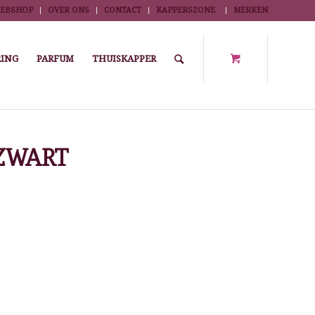
EBSHOP
OVER ONS
CONTACT
KAPPERSZONE
MERKEN
ING
PARFUM
THUISKAPPER
 en krullen
/
Permanent accessoires
/
NEKSCHAAL FLEXIBEL ZWART
ZWART