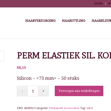
HOME
W
HAARVERZORGING
HAARSTYLING
HAARKLEUR
ome
/
Winkel
/
Kappersbenodigdheden
/
Highlights, kleuren, permanenten en krull
PERM ELASTIEK SIL. KOR
€
8,10
Silicon – <73 mm> – 50 stuks
Toevoegen aan winkelwagen
SKU:
4020012
Categorie:
Permanent accessoires
Tag:
Sibel