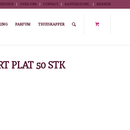
EBSHOP
OVER ONS
CONTACT
KAPPERSZONE
MERKEN
ING
PARFUM
THUISKAPPER
en
/
Permanent accessoires
/
PERM ELASTIEK SIL. KORT PLAT 50 STK
T PLAT 50 STK