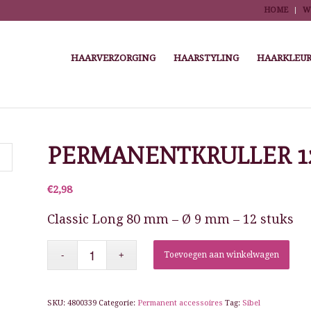
HOME
W
HAARVERZORGING
HAARSTYLING
HAARKLEUR
ome
/
Winkel
/
Kappersbenodigdheden
/
Highlights, kleuren, permanenten en krull
PERMANENTKRULLER 1
€
2,98
Classic Long 80 mm – Ø 9 mm – 12 stuks
Toevoegen aan winkelwagen
SKU:
4800339
Categorie:
Permanent accessoires
Tag:
Sibel