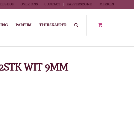
EBSHOP
OVER ONS
CONTACT
KAPPERSZONE
MERKEN
ING
PARFUM
THUISKAPPER
en
/
Permanent accessoires
/
PERMANENTKRULLER 12STK WIT 9MM
2STK WIT 9MM