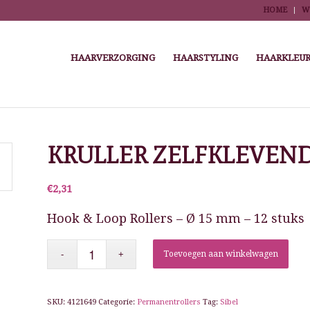
HOME
W
HAARVERZORGING
HAARSTYLING
HAARKLEUR
me
/
Winkel
/
Kappersbenodigdheden
/
Highlights, kleuren, permanenten en krullen
KRULLER ZELFKLEVEND
€
2,31
Hook & Loop Rollers – Ø 15 mm – 12 stuks
Toevoegen aan winkelwagen
SKU:
4121649
Categorie:
Permanentrollers
Tag:
Sibel