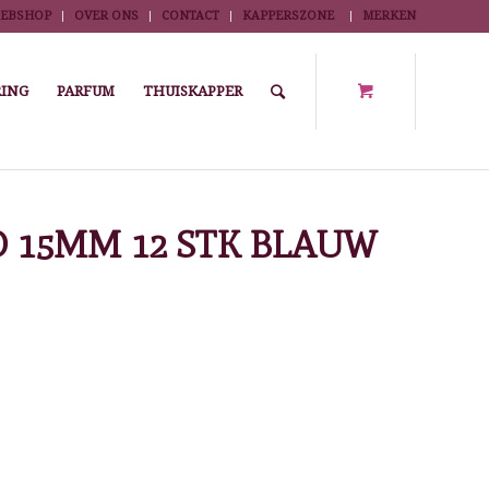
EBSHOP
OVER ONS
CONTACT
KAPPERSZONE
MERKEN
ING
PARFUM
THUISKAPPER
/
Permanentrollers
/
KRULLER ZELFKLEVEND 15MM 12 STK BLAUW
 15MM 12 STK BLAUW