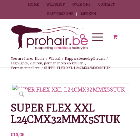
HOME
WEBSHOP
OVER ONS
CONTACT
KAPPERSZONE
MERKEN
You are here:
Home
/
Winkel
/
Kappersbenodigdheden
/
Highlights, kleuren, permanenten en krullen
/
Permanentrollers
/
SUPER FLEX XXL L24CMX32MMX5STUK
SUPER FLEX XXL
L24CMX32MMX5STUK
€
13,06