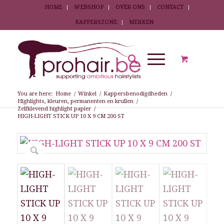
HOME
WEBSHOP
OVER ONS
CONTACT
KAPPERSZONE
MERKEN
You are here:
Home
/
Winkel
/
Kappersbenodigdheden
/
Highlights, kleuren, permanenten en krullen
/
Zelfklevend highlight papier
/
HIGH-LIGHT STICK UP 10 X 9 CM 200 ST