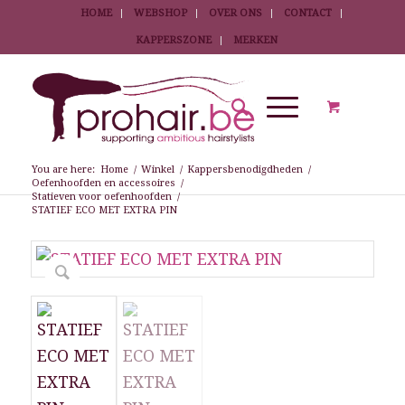
HOME
WEBSHOP
OVER ONS
CONTACT
KAPPERSZONE
MERKEN
You are here:
Home
/
Winkel
/
Kappersbenodigdheden
/
Oefenhoofden en accessoires
/
Statieven voor oefenhoofden
/
STATIEF ECO MET EXTRA PIN