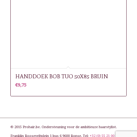
HANDDOEK BOB TUO 50X85 BRUIN
€
9,75
© 2015 Prohair.be. Ondersteuning voor de ambitieuze haarstylist.
Franklin Rooseveltplein 1 bus 6 9600 Ronse. Tel:
+32 (0) 55 21 00 31
. E-