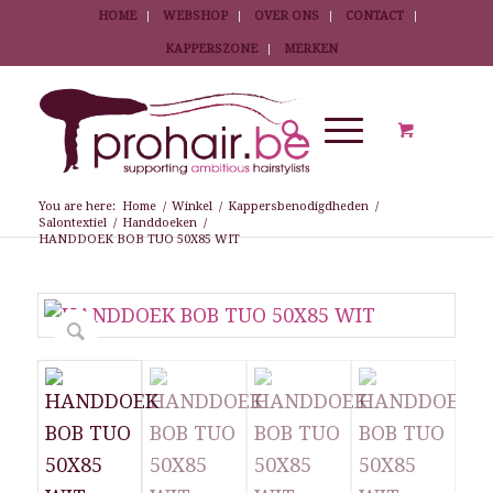
HOME
WEBSHOP
OVER ONS
CONTACT
KAPPERSZONE
MERKEN
You are here:
Home
/
Winkel
/
Kappersbenodigdheden
/
Salontextiel
/
Handdoeken
/
HANDDOEK BOB TUO 50X85 WIT