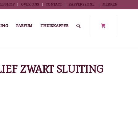
EBSHOP
OVER ONS
CONTACT
KAPPERSZONE
MERKEN
ING
PARFUM
THUISKAPPER
/
BOA KAPMANTEL M/RELIEF ZWART SLUITING MET KLITTENBAND
IEF ZWART SLUITING