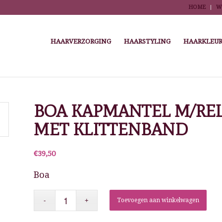
HOME
W
HAARVERZORGING
HAARSTYLING
HAARKLEUR
ome
/
Winkel
/
Kappersbenodigdheden
/
Salontextiel
/
Kapmantel en kleurmantels
BOA KAPMANTEL M/REL
MET KLITTENBAND
€
39,50
Boa
Toevoegen aan winkelwagen