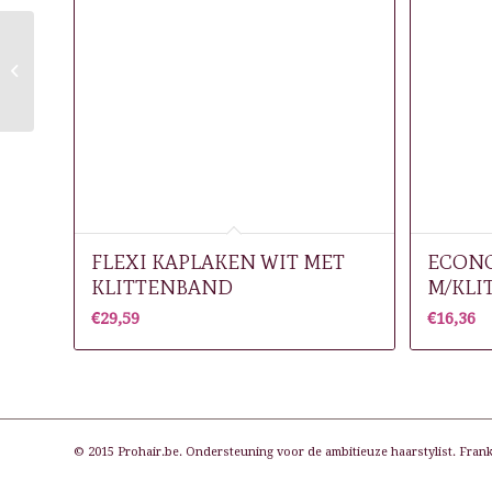
DOTS KAPMANTEL 3
IN 1 SLUITING
WIJNROOD
FLEXI KAPLAKEN WIT MET
ECONO
KLITTENBAND
M/KLI
€
29,59
€
16,36
© 2015 Prohair.be. Ondersteuning voor de ambitieuze haarstylist. Frank