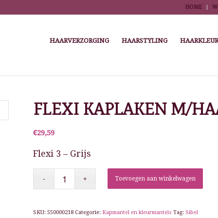
HOME
W
HAARVERZORGING
HAARSTYLING
HAARKLEUR
You are here:
Home
/
Winkel
/
Kappersbenodigdheden
/
Salontextiel
/
K
FLEXI KAPLAKEN M/HAA
€
29,59
Flexi 3 – Grijs
Toevoegen aan winkelwagen
SKU:
550000218
Categorie:
Kapmantel en kleurmantels
Tag:
Sibel