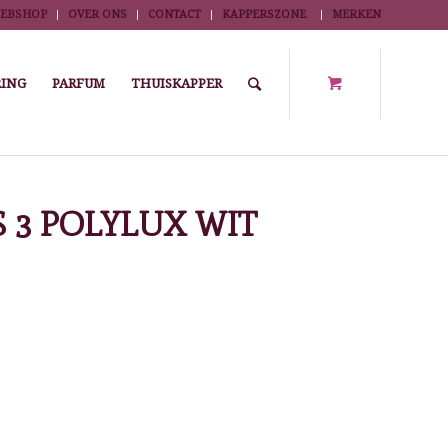
EBSHOP
OVER ONS
CONTACT
KAPPERSZONE
MERKEN
ING
PARFUM
THUISKAPPER
urmantels
/
KAPLAKEN ECONOMYSS 3 POLYLUX WIT HAAKSLUITING
3 POLYLUX WIT