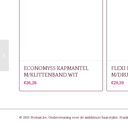
ECONOMYSS
KAPLAKEN
M/KLITTENBAND
ZWART
ECONOMYSS KAPMANTEL
FLEXI
M/KLITTENBAND WIT
M/DRU
€
26,28
€
29,59
© 2015 Prohair.be. Ondersteuning voor de ambitieuze haarstylist. Frank