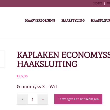
HOME
W
HAARVERZORGING
HAARSTYLING
HAARKLEUR
e here:
Home
/
Winkel
/
Kappersbenodigdheden
/
Salontextiel
/
Kapmantel en kle
KAPLAKEN ECONOMYSS 
HAAKSLUITING
€
16,36
€conomyss 3 – Wit
Toevoegen aan winkelwagen