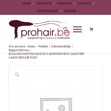
HOME
WEBSHOP
OVER ONS
CONTACT
KAPPERSZONE
MERKEN
You are here:
Home
/
Winkel
/
Salonmeubilair
/
Kappersfietsen
/
ROLLERCOASTER SADDLE S KAPPERSFIETS GASPOMP
LARGE NYLON VOET