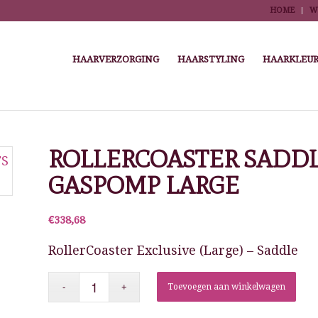
HOME
W
HAARVERZORGING
HAARSTYLING
HAARKLEUR
You are here:
Home
/
Winkel
/
Salonmeubilair
/
Kappersfie
ROLLERCOASTER SADDL
GASPOMP LARGE
€
338,68
RollerCoaster Exclusive (Large) – Saddle
Toevoegen aan winkelwagen