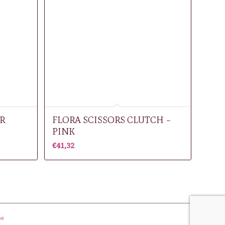
R
FLORA SCISSORS CLUTCH –
PINK
€
41,32
be
site by
thinckx