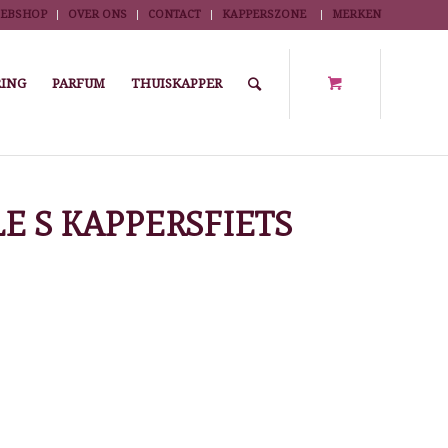
EBSHOP
OVER ONS
CONTACT
KAPPERSZONE
MERKEN
ING
PARFUM
THUISKAPPER
tsen
/
ROLLERCOASTER SADDLE S KAPPERSFIETS GASPOMP LARGE
E S KAPPERSFIETS