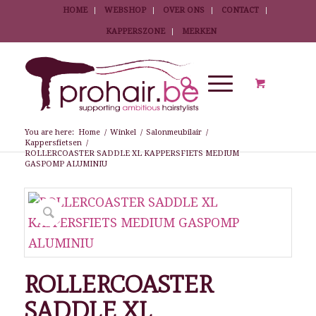
HOME
WEBSHOP
OVER ONS
CONTACT
KAPPERSZONE
MERKEN
You are here:
Home
/
Winkel
/
Salonmeubilair
/
Kappersfietsen
/
ROLLERCOASTER SADDLE XL KAPPERSFIETS MEDIUM
GASPOMP ALUMINIU
ROLLERCOASTER
SADDLE XL