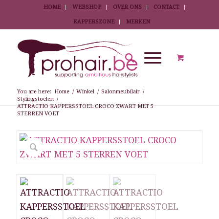
HOME
WEBSHOP
OVER ONS
CONTACT
KAPPERSZONE
MERKEN
You are here:
Home
/
Winkel
/
Salonmeubilair
/
Stylingstoelen
/
ATTRACTIO KAPPERSSTOEL CROCO ZWART MET 5
STERREN VOET