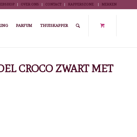
EBSHOP
OVER ONS
CONTACT
KAPPERSZONE
MERKEN
ING
PARFUM
THUISKAPPER
/
CELESTINO KAPPERSSTOEL CROCO ZWART MET 5 STERREN VOET
OEL CROCO ZWART MET