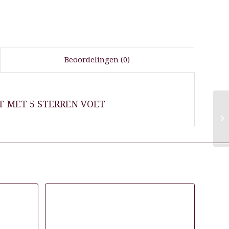
Beoordelingen (0)
T MET 5 STERREN VOET
C
C