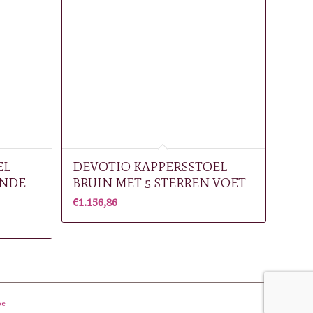
EL
DEVOTIO KAPPERSSTOEL
ONDE
BRUIN MET 5 STERREN VOET
€
1.156,86
be
site by
thinckx