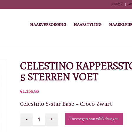
HOME
W
HAARVERZORGING
HAARSTYLING
HAARKLEUR
You are here:
Home
/
Winkel
/
Salonmeubilair
/
Stylingstoelen
CELESTINO KAPPERSST
5 STERREN VOET
€
1.156,86
Celestino 5-star Base – Croco Zwart
Toevoegen aan winkelwagen