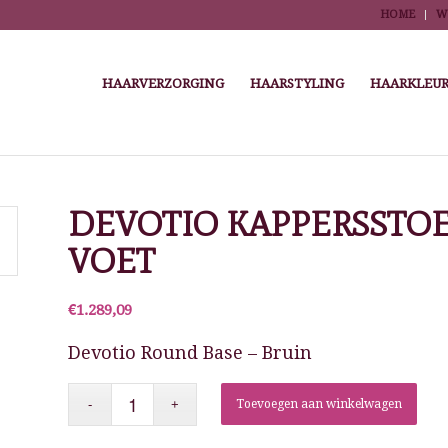
HOME
W
HAARVERZORGING
HAARSTYLING
HAARKLEUR
You are here:
Home
/
Winkel
/
Salonmeubilair
/
DEVOTIO KAPPERSSTOE
VOET
€
1.289,09
Devotio Round Base – Bruin
Toevoegen aan winkelwagen