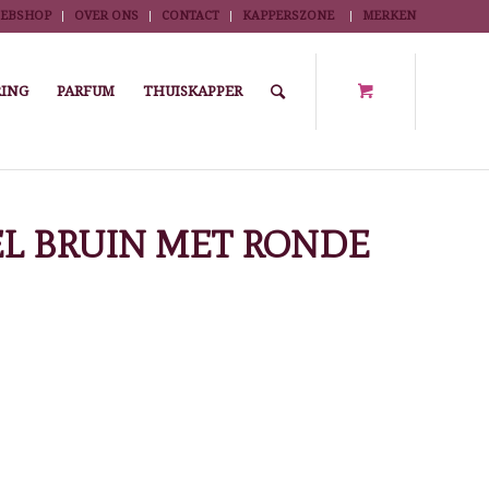
EBSHOP
OVER ONS
CONTACT
KAPPERSZONE
MERKEN
ING
PARFUM
THUISKAPPER
Stylingstoelen
/
DEVOTIO KAPPERSSTOEL BRUIN MET RONDE VOET
L BRUIN MET RONDE