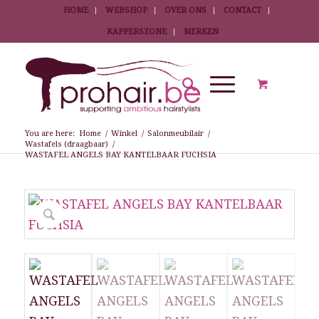
HOME
WEBSHOP
OVER ONS
CONTACT
KAPPERSZONE
MERKEN
You are here:
Home
/
Winkel
/
Salonmeubilair
/
Wastafels (draagbaar)
/
WASTAFEL ANGELS BAY KANTELBAAR FUCHSIA