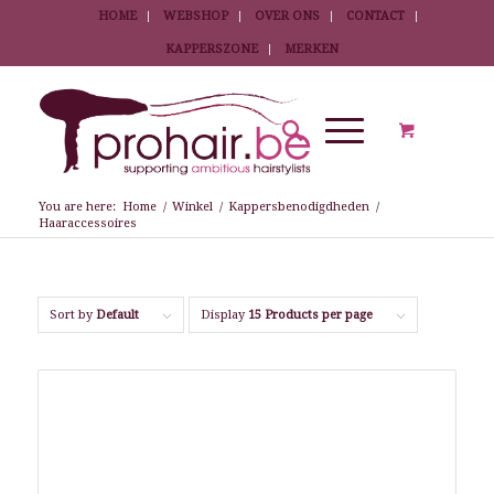
HOME
WEBSHOP
OVER ONS
CONTACT
KAPPERSZONE
MERKEN
You are here:
Home
/
Winkel
/
Kappersbenodigdheden
/
Haaraccessoires
Sort by
Default
Display
15 Products per page