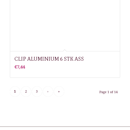
CLIP ALUMINIUM 6 STK ASS
€
7,44
1
2
3
›
»
Page 1 of 14