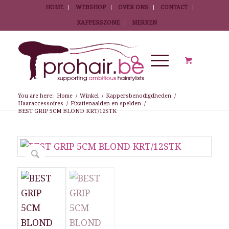
HOME
WEBSHOP
OVER ONS
CONTACT
KAPPERSZONE
MERKEN
You are here:
Home
/
Winkel
/
Kappersbenodigdheden
/
Haaraccessoires
/
Fixatienaalden en spelden
/
BEST GRIP 5CM BLOND KRT/12STK